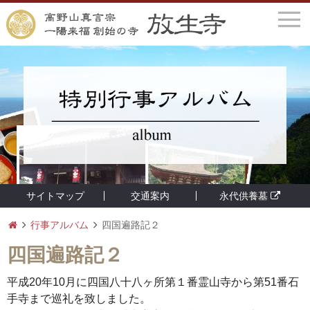
サイトマップ
交通案内
永代供養墓
行事アルバム
四国遍路記２
四国遍路記２
平成20年10月に四国八十八ヶ所第１番霊山寺から第51番石
手寺まで巡礼を致しました。